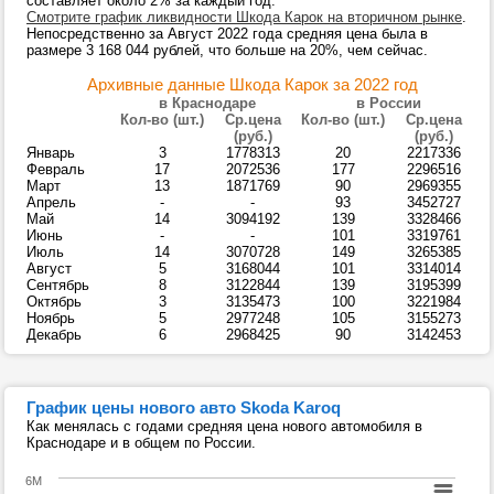
составляет около 2% за каждый год.
Смотрите график ликвидности Шкода Карок на вторичном рынке
.
Непосредственно за Август 2022 года средняя цена была в
размере 3 168 044 рублей, что больше на 20%, чем сейчас.
Архивные данные Шкода Карок за 2022 год
в Краснодаре
в России
Кол-во (шт.)
Ср.цена
Кол-во (шт.)
Ср.цена
(руб.)
(руб.)
Январь
3
1778313
20
2217336
Февраль
17
2072536
177
2296516
Март
13
1871769
90
2969355
Апрель
-
-
93
3452727
Май
14
3094192
139
3328466
Июнь
-
-
101
3319761
Июль
14
3070728
149
3265385
Август
5
3168044
101
3314014
Сентябрь
8
3122844
139
3195399
Октябрь
3
3135473
100
3221984
Ноябрь
5
2977248
105
3155273
Декабрь
6
2968425
90
3142453
График цены нового авто Skoda Karoq
Как менялась с годами средняя цена нового автомобиля в
Краснодаре и в общем по России.
6M