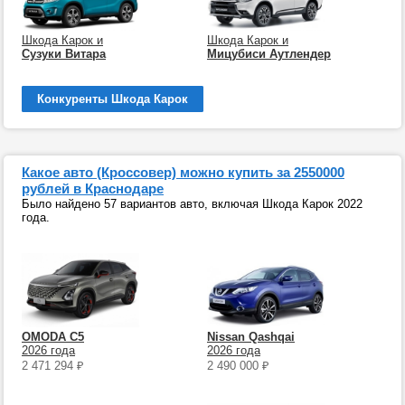
Шкода Карок и
Шкода Карок и
Сузуки Витара
Мицубиси Аутлендер
Конкуренты Шкода Карок
Какое авто (Кроссовер) можно купить за 2550000
рублей в Краснодаре
Было найдено 57 вариантов авто, включая Шкода Карок 2022
года.
OMODA C5
Nissan Qashqai
2026 года
2026 года
2 471 294
₽
2 490 000
₽