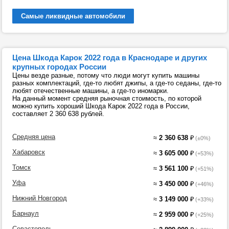
Самые ликвидные автомобили
Цена Шкода Карок 2022 года в Краснодаре и других
крупных городах России
Цены везде разные, потому что люди могут купить машины
разных комплектаций, где-то любят джипы, а где-то седаны, где-то
любят отечественные машины, а где-то иномарки.
На данный момент средняя рыночная стоимость, по которой
можно купить хороший Шкода Карок 2022 года в России,
составляет 2 360 638 рублей.
Средняя цена
≈
2 360 638
₽
(±0%)
Хабаровск
≈
3 605 000
₽
(+53%)
Томск
≈
3 561 100
₽
(+51%)
Уфа
≈
3 450 000
₽
(+46%)
Нижний Новгород
≈
3 149 000
₽
(+33%)
Барнаул
≈
2 959 000
₽
(+25%)
Севастополь