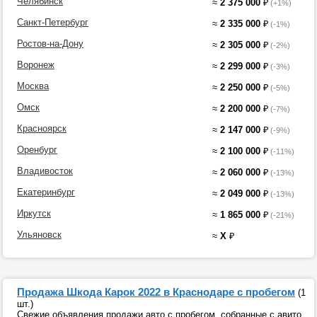
Челябинск
≈
2 375 000
₽
(+1%)
Санкт-Петербург
≈
2 335 000
₽
(-1%)
Ростов-на-Дону
≈
2 305 000
₽
(-2%)
Воронеж
≈
2 299 000
₽
(-3%)
Москва
≈
2 250 000
₽
(-5%)
Омск
≈
2 200 000
₽
(-7%)
Красноярск
≈
2 147 000
₽
(-9%)
Оренбург
≈
2 100 000
₽
(-11%)
Владивосток
≈
2 060 000
₽
(-13%)
Екатеринбург
≈
2 049 000
₽
(-13%)
Иркутск
≈
1 865 000
₽
(-21%)
Ульяновск
≈
X
₽
Продажа Шкода Карок 2022 в Краснодаре с пробегом
(1
шт.)
Свежие объявления продажи авто с пробегом, собранные с авито,