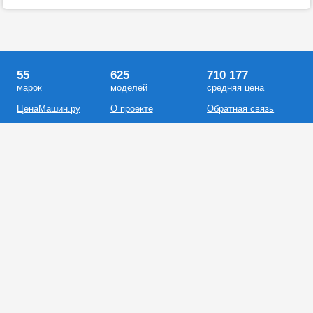
55
625
710 177
марок
моделей
средняя цена
ЦенаМашин.ру
О проекте
Обратная связь