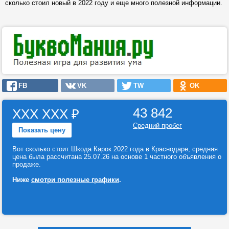
сколько стоил новый в 2022 году и еще много полезной информации.
FB
VK
TW
OK
43 842
ХХХ ХХХ
₽
Средний пробег
Показать цену
Вот сколько стоит Шкода Карок 2022 года в Краснодаре, средняя
цена была рассчитана 25.07.26 на основе 1 частного объявления о
продаже.
Ниже
смотри полезные графики
.