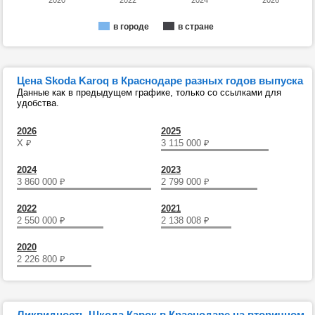
2020
2022
2024
2026
в городе
в стране
Цена Skoda Karoq в Краснодаре разных годов выпуска
Данные как в предыдущем графике, только со ссылками для
удобства.
2026
2025
Х
₽
3 115 000
₽
2024
2023
3 860 000
₽
2 799 000
₽
2022
2021
2 550 000
₽
2 138 008
₽
2020
2 226 800
₽
Ликвидность Шкода Карок в Краснодаре на вторичном