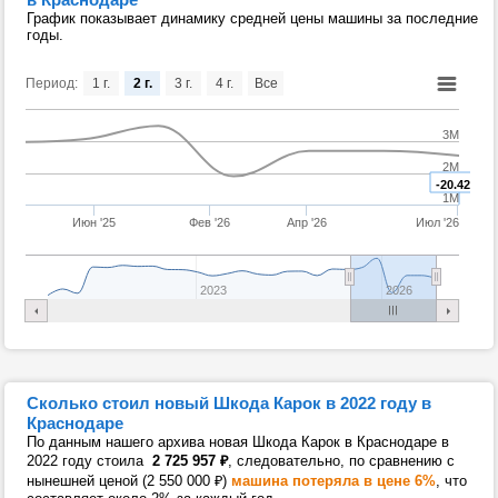
График показывает динамику средней цены машины за последние
годы.
Период:
1 г.
2 г.
3 г.
4 г.
Все
3M
2M
-20.42%
1M
Июн '25
Фев '26
Апр '26
Июл '26
2023
2026
Сколько стоил новый Шкода Карок в 2022 году в
Краснодаре
По данным нашего архива новая Шкода Карок в Краснодаре в
2022 году стоила
2 725 957
₽
, следовательно, по сравнению с
нынешней ценой (2 550 000
₽
)
машина потеряла в цене 6%
, что