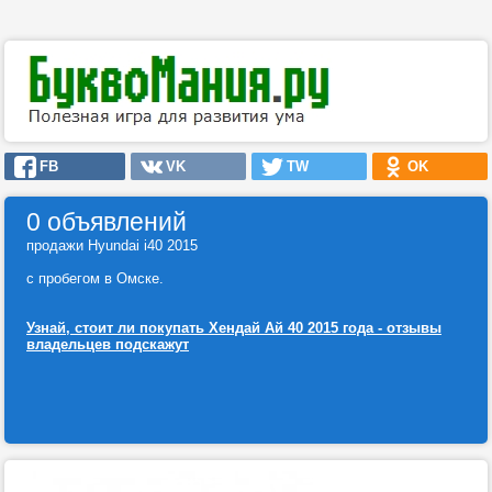
FB
VK
TW
OK
0 объявлений
продажи Hyundai i40 2015
с пробегом в Омске.
Узнай, стоит ли покупать Хендай Ай 40 2015 года - отзывы
владельцев подскажут