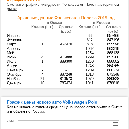
в среднем на 29%
.
Смотрите график ликвидности Фольксваген Поло на вторичном
рынке
.
Архивные данные Фольксваген Поло за 2019 год
в Омске
в России
Кол-во (шт.)
Ср.цена
Кол-во (шт.)
Ср.цена
(руб.)
(руб.)
Январь
-
-
33
857466
Февраль
-
-
612
847196
Март
1
957470
818
855598
Апрель
-
-
1062
863318
Май
-
-
1254
868138
Июнь
4
915888
1299
857266
Июль
1
889300
1250
856002
Август
-
-
1243
864765
Сентябрь
-
-
1209
866234
Октябрь
4
887248
1318
873349
Ноябрь
21
819573
1079
889528
Декабрь
16
785474
1041
878818
График цены нового авто Volkswagen Polo
Как менялась с годами средняя цена нового автомобиля в Омске
и в общем по России.
7.5M