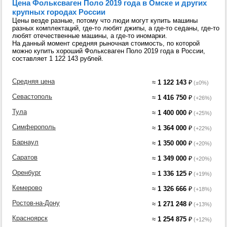
Цена Фольксваген Поло 2019 года в Омске и других
крупных городах России
Цены везде разные, потому что люди могут купить машины
разных комплектаций, где-то любят джипы, а где-то седаны, где-то
любят отечественные машины, а где-то иномарки.
На данный момент средняя рыночная стоимость, по которой
можно купить хороший Фольксваген Поло 2019 года в России,
составляет 1 122 143 рублей.
Средняя цена
≈
1 122 143
₽
(±0%)
Севастополь
≈
1 416 750
₽
(+26%)
Тула
≈
1 400 000
₽
(+25%)
Симферополь
≈
1 364 000
₽
(+22%)
Барнаул
≈
1 350 000
₽
(+20%)
Саратов
≈
1 349 000
₽
(+20%)
Оренбург
≈
1 336 125
₽
(+19%)
Кемерово
≈
1 326 666
₽
(+18%)
Ростов-на-Дону
≈
1 271 248
₽
(+13%)
Красноярск
≈
1 254 875
₽
(+12%)