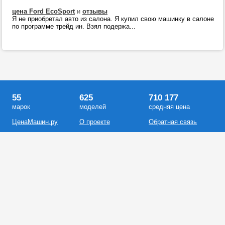
цена Ford EcoSport
и
отзывы
Я не приобретал авто из салона. Я купил свою машинку в салоне
по программе трейд ин. Взял подержа...
55
625
710 177
марок
моделей
средняя цена
ЦенаМашин.ру
О проекте
Обратная связь