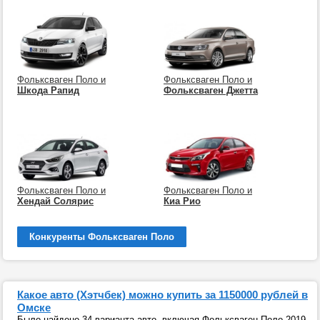
Фольксваген Поло и
Фольксваген Поло и
Шкода Рапид
Фольксваген Джетта
Фольксваген Поло и
Фольксваген Поло и
Хендай Солярис
Киа Рио
Конкуренты Фольксваген Поло
Какое авто (Хэтчбек) можно купить за 1150000 рублей в
Омске
Было найдено 34 варианта авто, включая Фольксваген Поло 2019