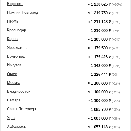
Воронеж
≈
1 230 625
₽
(+10%)
Нижний Новгород
≈
1 219 750
₽
(+9%)
Пермь
≈
1 211 143
₽
(+8%)
Краснодар
≈
1 210 000
₽
(+8%)
Киров
≈
1 185 000
₽
(+6%)
Ярославль
≈
1 179 500
₽
(+5%)
Волгоград
≈
1 175 428
₽
(+5%)
Иркутск
≈
1 142 000
₽
(+2%)
Омск
≈
1 126 444
₽
(0%)
Москва
≈
1 106 808
₽
(-1%)
Владивосток
≈
1 100 000
₽
(-2%)
Самара
≈
1 100 000
₽
(-2%)
Санкт-Петербург
≈
1 085 700
₽
(-3%)
Уфа
≈
1 083 833
₽
(-3%)
Хабаровск
≈
1 057 143
₽
(-6%)