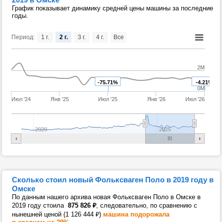
График показывает динамику средней цены машины за последние
годы.
Период:
1 г.
2 г.
3 г.
4 г.
Все
2M
-75.71%
-4.21%
0M
Июл '24
Янв '25
Июл '25
Янв '26
Июл '26
2020
2025
Сколько стоил новый Фольксваген Поло в 2019 году в
Омске
По данным нашего архива новая Фольксваген Поло в Омске в
2019 году стоила
875 826
₽
, следовательно, по сравнению с
нынешней ценой (1 126 444
₽
)
машина подорожала