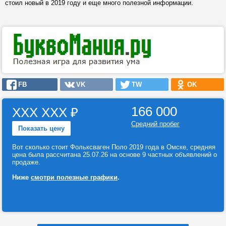
стоил новый в 2019 году и еще много полезной информации.
FB
VK
TW
OK
166 000
ХХХ ХХХ
₽
Средний пробег
Показать цену
Вот сколько стоит Фольксваген Поло 2019 года в Омске, средняя
цена была рассчитана 25.07.26 на основе 9 частных объявлений о
продаже.
Ниже
смотри полезные графики
.