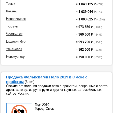
Томск
≈
1 049 125
₽
(-7%)
Казань
≈
1 039 044
₽
(-7%)
Новосибирск
≈
1 003 625
₽
(-11%)
Тюмень
≈
973 556
₽
(-13%)
Челябинск
≈
960 000
₽
(-14%)
Екатеринбург
≈
953 790
₽
(-15%)
Ульяновск
≈
862 000
₽
(-23%)
Новокузнецк
≈
750 000
₽
(-33%)
Продажа Фольксваген Поло 2019 в Омске с
пробегом
(6 шт.)
Свежие объявления продажи авто с пробегом, собранные с авито,
дром, авто.ру, из рук в руки и других крупных автомобильных
сайтов России.
Год: 2019
Город: Омск