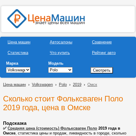
Цена машин
Автосалоны
Сравнение
Статистика
Что купить
Рейтинг авто
Марка
Модель
Цена машин
›
Volkswagen
›
Polo
›
2019
›
Омск
Сколько стоит Фольксваген Поло
2019 года, цена в Омске
Подсказка
✅
Средняя цена (стоимость) Фольксваген Поло
2019 года в
Омске
, статистика цены и продаж, ликвидность в городе, сколько