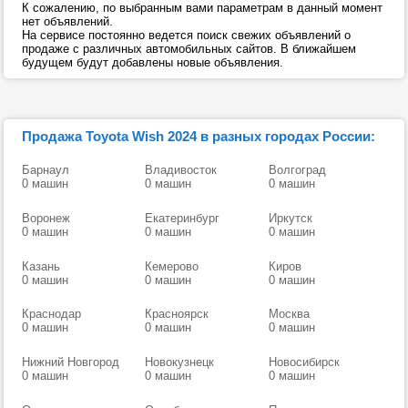
К сожалению, по выбранным вами параметрам в данный момент
нет объявлений.
На сервисе постоянно ведется поиск свежих объявлений о
продаже с различных автомобильных сайтов. В ближайшем
будущем будут добавлены новые объявления.
Продажа Toyota Wish 2024 в разных городах России:
Барнаул
Владивосток
Волгоград
0 машин
0 машин
0 машин
Воронеж
Екатеринбург
Иркутск
0 машин
0 машин
0 машин
Казань
Кемерово
Киров
0 машин
0 машин
0 машин
Краснодар
Красноярск
Москва
0 машин
0 машин
0 машин
Нижний Новгород
Новокузнецк
Новосибирск
0 машин
0 машин
0 машин