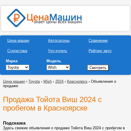
Цена машин
Автосалоны
Сравнение
Статистика
Что купить
Рейтинг авто
Марка
Модель
Цена машин
›
Toyota
›
Wish
›
2024
›
Красноярск
› Объявления о
продаже
Продажа Тойота Виш 2024 с
пробегом в Красноярске
Подсказка
Здесь свежие объявления о продаже Тойота Виш 2024 с пробегом в