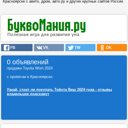
Красноярске с авито, дром, авто.ру и других крупных сайтов России.
FB
VK
TW
OK
0 объявлений
продажи Toyota Wish 2024
с пробегом в Красноярске.
Узнай, стоит ли покупать Тойота Виш 2024 года - отзывы
владельцев подскажут