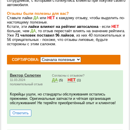
сотрудников, с которыми столкнулись клиенты при покупке своего
автомобиля.
Отзывы были полезны для вас?
Ставьте лайки
ДА
или
НЕТ
к каждому отзыву, чтобы выделить по-
настоящему полезные.
Кстати, эти
лайки влияют на рейтинг автосалона
- если
НЕТ
больше, чем
ДА
, то отзыв перестаёт влиять на значение рейтинга.
Уже
71 человек поставил 96 лайков
, из них 40 положительных и
56 отрицательных - похоже, что отзывы липовые, будьте
осторожны с этим салоном.
СОРТИРОВКА:
Виктор Селютин
Согласны с отзывом?
ДА
НЕТ
11.03.2024
(5)
(1)
положительный отзыв
Корейцы ушли, но стандарты обслуживания остались
прежними. Оригинальные запчасти и чёткая организация
обслуживания! Не теряйте приобретённый опыт и клиентов!
Ответить