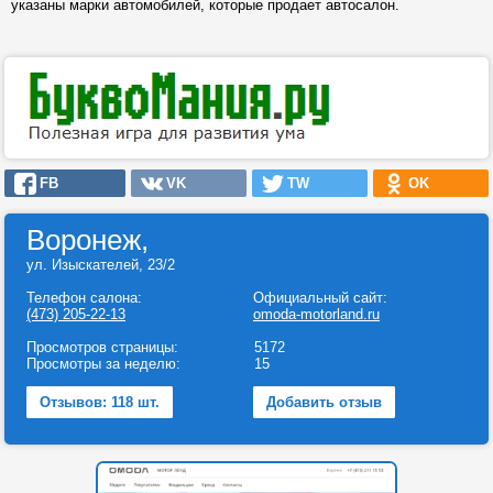
указаны марки автомобилей, которые продает автосалон.
FB
VK
TW
OK
Воронеж,
ул. Изыскателей, 23/2
Телефон салона:
Официальный сайт:
(473) 205-22-13
omoda-motorland.ru
Просмотров страницы:
5172
Просмотры за неделю:
15
Отзывов: 118 шт.
Добавить отзыв