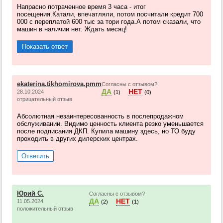
Напрасно потраченное время 3 часа - итог
посещения.Катали, впечатляли, потом посчитали кредит 700
000 с переплатой 600 тыс за тори года.А потом сказали, что
машин в наличии нет. Ждать месяц!
Показать ответ
ekaterina.tikhomirova.pmm
Согласны с отзывом?
ДА
НЕТ
28.10.2024
(1)
(0)
отрицательный отзыв
Абсолютная незаинтересованность в послепродажном
обслуживании. Видимо ценность клиента резко уменьшается
после подписания ДКП. Купила машину здесь, но ТО буду
проходить в других дилерских центрах.
Ответить
Юрий С.
Согласны с отзывом?
ДА
НЕТ
11.05.2024
(2)
(1)
положительный отзыв