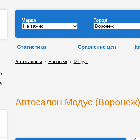
Марка
Город
Статистика
Сравнение цен
К
Автосалоны
›
Воронеж
›
Модус
,
й,
Автосалон Модус (Воронеж)