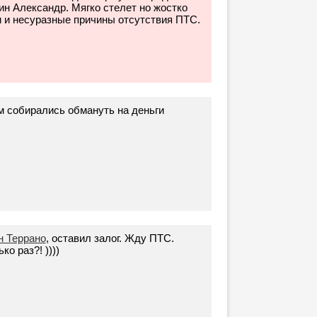
н Александр. Мягко стелет но жостко
и и несуразные причины отсутствия ПТС.
м собирались обмануть на деньги
н Террано
, оставил залог. Жду ПТС.
о раз?! ))))