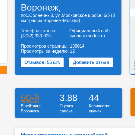
Воронеж,
пос.Солнечный, ул.Московское шоссе, 6/5 (3
км трассы Воронеж-Москва)
Телефон салона:
Официальный сайт:
(4732) 333-003
hyundai-modus.ru
Просмотров страницы:
138014
Просмотры за неделю:
12
Отзывов: 55 шт.
Добавить отзыв
50-й
3.88
44
В рейтинге
Оценка
Количество
Воронежа
салона
оценок