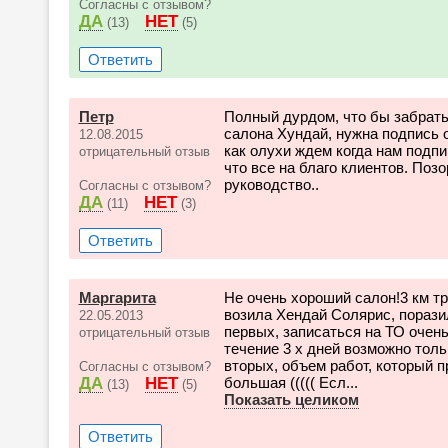
Согласны с отзывом?
ДА
НЕТ
(13)
(5)
Ответить
Петр
Полный дурдом, что бы забрать
салона Хундай, нужна подпись од
12.08.2015
как олухи ждем когда нам подпиш
отрицательный отзыв
что все на благо клиентов. Поз
руководство..
Согласны с отзывом?
ДА
НЕТ
(11)
(3)
Ответить
Маргарита
Не очень хороший салон!3 км т
возила Хендай Солярис, поразил
22.05.2013
первых, записаться на ТО очень
отрицательный отзыв
течение 3 х дней возможно толь
вторых, объем работ, который п
Согласны с отзывом?
ДА
НЕТ
большая ((((( Есл...
(13)
(5)
Показать целиком
Ответить