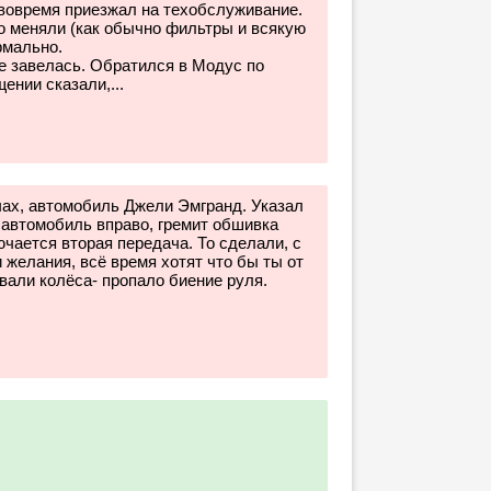
 вовремя приезжал на техобслуживание.
то меняли (как обычно фильтры и всякую
рмально.
е завелась. Обратился в Модус по
ении сказали,...
чах, автомобиль Джели Эмгранд. Указал
т автомобиль вправо, гремит обшивка
чается вторая передача. То сделали, с
и желания, всё время хотят что бы ты от
вали колёса- пропало биение руля.