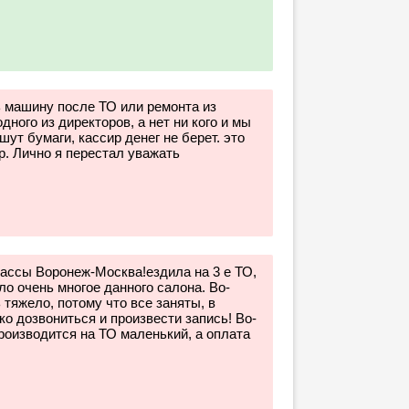
 машину после ТО или ремонта из
ного из директоров, а нет ни кого и мы
ут бумаги, кассир денег не берет. это
ор. Лично я перестал уважать
рассы Воронеж-Москва!ездила на 3 е ТО,
о очень многое данного салона. Во-
 тяжело, потому что все заняты, в
ко дозвониться и произвести запись! Во-
роизводится на ТО маленький, а оплата