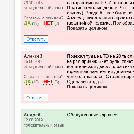
на гарантийном ТО. Исправно и
26.10.2015
Платил немалые деньги. Что - 
отрицательный отзыв
ерунду). Вроде бы все было но
А месяц назад машина просто н
Согласны с отзывом?
ДА
НЕТ
гарантийной поломке. При обращ
(19)
(3)
Показать целиком
Ответить
Алексей
Приехал туда на ТО на 20 тыся
на ряд причин: Бьёт руль, тяне
26.06.2014
водительской двери, плохо вклю
отрицательный отзыв
горем пополам, нет ни деталей 
чего то отказался. Отбалансиро
Согласны с отзывом?
ДА
НЕТ
Сделали сход ра...
(15)
(3)
Показать целиком
Ответить
Андрей
Обслуживание хорошее
12.08.2019
положительный отзыв