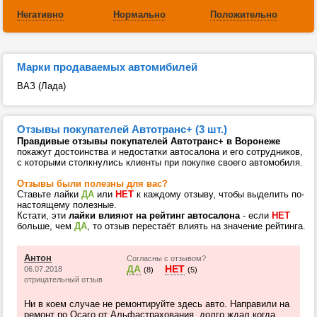
Негативно
Нормально
Положительно
Марки продаваемых автомибилей
ВАЗ (Лада)
Отзывы покупателей Автотранс+ (3 шт.)
Правдивые отзывы покупателей Автотранс+ в Воронеже
покажут достоинства и недостатки автосалона и его сотрудников,
с которыми столкнулись клиенты при покупке своего автомобиля.
Отзывы были полезны для вас?
Ставьте лайки
ДА
или
НЕТ
к каждому отзыву, чтобы выделить по-
настоящему полезные.
Кстати, эти
лайки влияют на рейтинг автосалона
- если
НЕТ
больше, чем
ДА
, то отзыв перестаёт влиять на значение рейтинга.
Антон
Согласны с отзывом?
ДА
НЕТ
06.07.2018
(8)
(5)
отрицательный отзыв
Ни в коем случае не ремонтируйте здесь авто. Направили на
ремонт по Осаго от Альфастрахования, долго ждал когда