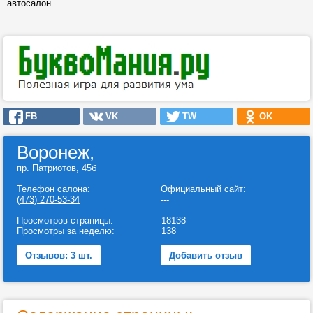
автосалон.
FB
VK
TW
OK
Воронеж,
пр. Патриотов, 45б
Телефон салона:
Официальный сайт:
(473) 270-53-34
---
Просмотров страницы:
18138
Просмотры за неделю:
138
Отзывов: 3 шт.
Добавить отзыв