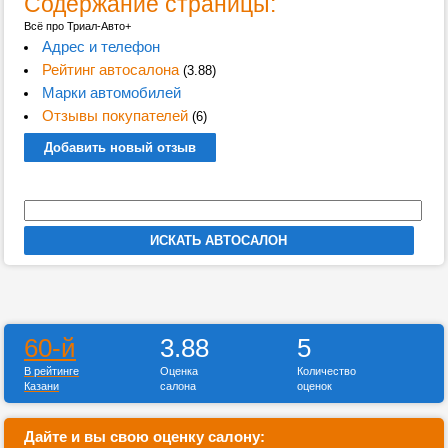
Содержание страницы:
Всё про Триал-Авто+
Адрес и телефон
Рейтинг автосалона
(3.88)
Марки автомобилей
Отзывы покупателей
(6)
Добавить новый отзыв
60-й
3.88
5
В рейтинге
Оценка
Количество
Казани
салона
оценок
Дайте и вы свою оценку салону: