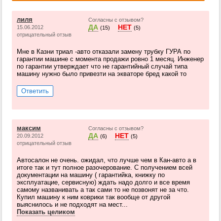
лиля
Согласны с отзывом?
ДА
НЕТ
15.06.2012
(15)
(5)
отрицательный отзыв
Мне в Казни триал -авто отказали замену трубку ГУРА по
гарантии машине с момента продажи ровно 1 месяц. Инженер
по гарантии утверждает что не гарантийный случай типа
машину нужно было привезти на экваторе бред какой то
Ответить
максим
Согласны с отзывом?
ДА
НЕТ
20.09.2012
(6)
(5)
отрицательный отзыв
Автосалон не очень. ожидал, что лучше чем в Кан-авто а в
итоге так и тут полное разочерование. С получением всей
документации на машину ( гарантийка, книжку по
эксплуатацие, сервисную) ждать надо долго и все время
самому названивать а так сами то не позвонят не за что.
Купил машину к ним коврики так вообще от другой
выяснилось и не подходят на мест...
Показать целиком