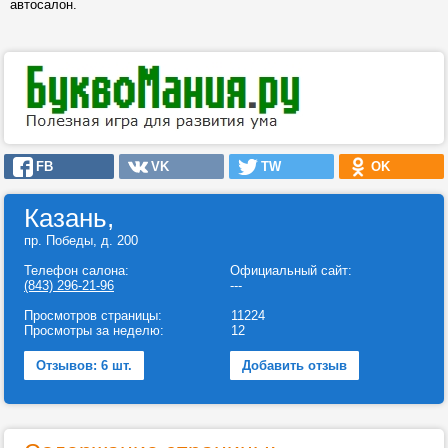
автосалон.
FB
VK
TW
OK
Казань,
пр. Победы, д. 200
Телефон салона:
Официальный сайт:
(843) 296-21-96
---
Просмотров страницы:
11224
Просмотры за неделю:
12
Отзывов: 6 шт.
Добавить отзыв