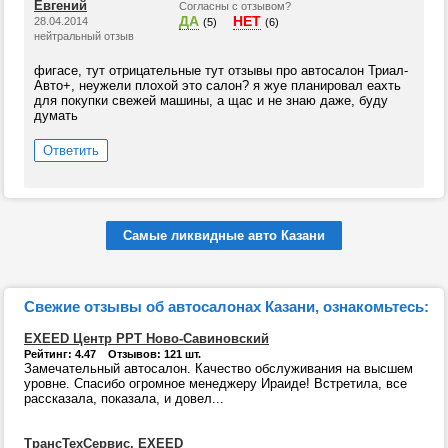
Евгений
Согласны с отзывом?
ДА
НЕТ
28.04.2014
(5)
(6)
нейтральный отзыв
фигасе, тут отрицательные тут отзывы про автосалон Триал-
Авто+, неужели плохой это салон? я жуе планировал еахть
для покупки свежей машины, а щас и не знаю даже, буду
думать
Ответить
Самые ликвидные авто Казани
Свежие отзывы об автосалонах Казани, ознакомьтесь:
EXEED Центр РРТ Ново-Савиновский
Рейтинг: 4.47 Отзывов: 121 шт.
Замечательный автосалон. Качество обслуживания на высшем
уровне. Спасибо огромное менеджеру Ираиде! Встретила, все
рассказала, показала, и довел...
ТрансТехСервис, EXEED