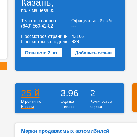
Казань,
пр. Ямашева 95
Телефон салона:
Официальный сайт:
(843) 560-42-82
---
Просмотров страницы:
43166
Просмотры за неделю:
939
Отзывов: 2 шт.
Добавить отзыв
25-й
3.96
2
В рейтинге
Оценка
Количество
Казани
салона
оценок
Марки продаваемых автомибилей