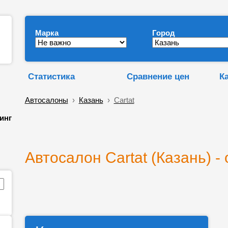
Марка
Город
Статистика
Сравнение цен
К
Автосалоны
›
Казань
›
Cartat
инг
Автосалон Cartat (Казань) -