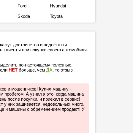
Ford
Hyundai
Skoda
Toyota
кажут достоинства и недостатки
ь клиенты при покупке своего автомобиля.
выделить по-настоящему полезные.
если
НЕТ
больше, чем
ДА
, то отзыв
иков и мошенников! Купил машину -
м пробегом! А узнал я это, когда машина
нь после покупки, и приехал в сервис!
т у них зашивается, недовольных много,
ще и машины с обременением продают! У