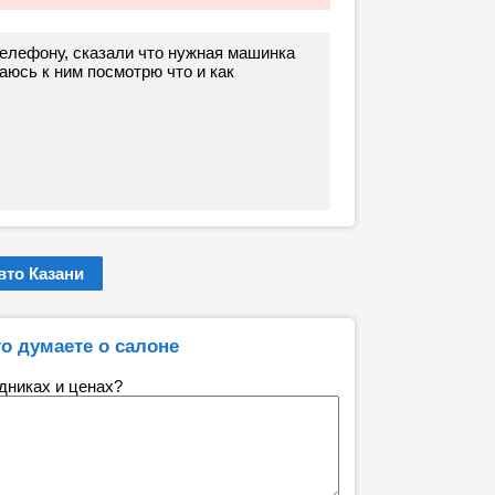
 телефону, сказали что нужная машинка
таюсь к ним посмотрю что и как
то Казани
то думаете о салоне
удниках и ценах?