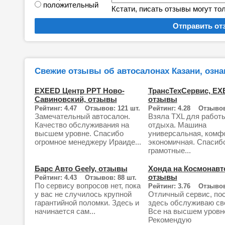
положительный
Кстати, писать отзывы могут то
Свежие отзывы об автосалонах Казани, озна
EXEED Центр РРТ Ново-
ТрансТехСервис, EX
Савиновский, отзывы
отзывы
Рейтинг: 4.47 Отзывов: 121 шт.
Рейтинг: 4.28 Отзывов
Замечательный автосалон.
Взяла TXL для работ
Качество обслуживания на
отдыха. Машина
высшем уровне. Спасибо
универсальная, комф
огромное менеджеру Ираиде...
экономичная. Спасибо
грамотные...
Барс Авто Geely, отзывы
Хонда на Космонавт
отзывы
Рейтинг: 4.43 Отзывов: 88 шт.
По сервису вопросов нет, пока
Рейтинг: 3.76 Отзывов
у вас не случилось крупной
Отличный сервис, по
гарантийной поломки. Здесь и
здесь обслуживаю св
начинается сам...
Все на высшем уровн
Рекомендую